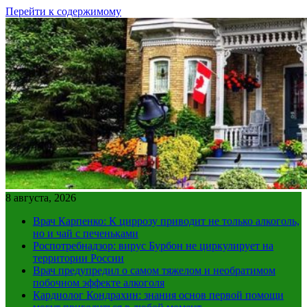
Перейти к содержимому
8 августа, 2026
Врач Карпенко: К циррозу приводит не только алкоголь,
но и чай с печеньками
Роспотребнадзор: вирус Бурбон не циркулирует на
территории России
Врач предупредил о самом тяжелом и необратимом
побочном эффекте алкоголя
Кардиолог Кондрахин: знания основ первой помощи