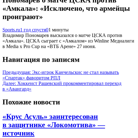
«Амкала»: «Исключено, что армейцы
проиграют»
Sports.ru
1 год спустя
0
1 минуты
Владимир Пономарев высказался о матче ЦСКА против
«Амкала». ЦСКА сыграет с «Амкалом» из Winline Медиалиги
в Media x Pro Cup на «ВТБ Арене» 27 июня.
Навигация по записям
Предыдущая:
Экс-игрок Канчельскис не стал называть
«Спартак» фаворитом РПЛ
Далее:
Хоккеист Рашевский прокомментировал переход
в «Авангард»
Похожие новости
«Крус Асуль» заинтересован
в защитнике «Локомотива» —
источник