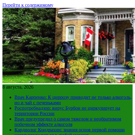
Перейти к содержимому
8 августа, 2026
Врач Карпенко: К циррозу приводит не только алкоголь,
но и чай с печеньками
Роспотребнадзор: вирус Бурбон не циркулирует на
территории России
Врач предупредил о самом тяжелом и необратимом
побочном эффекте алкоголя
Кардиолог Кондрахин: знания основ первой помощи