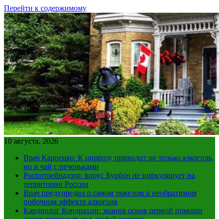
Перейти к содержимому
10 августа, 2026
Врач Карпенко: К циррозу приводит не только алкоголь,
но и чай с печеньками
Роспотребнадзор: вирус Бурбон не циркулирует на
территории России
Врач предупредил о самом тяжелом и необратимом
побочном эффекте алкоголя
Кардиолог Кондрахин: знания основ первой помощи