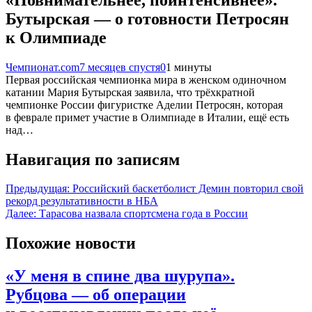
Бутырская — о готовности Петросян
к Олимпиаде
Чемпионат.com
7 месяцев спустя
0
1 минуты
Первая российская чемпионка мира в женском одиночном
катании Мария Бутырская заявила, что трёхкратной
чемпионке России фигуристке Аделии Петросян, которая
в феврале примет участие в Олимпиаде в Италии, ещё есть
над…
Навигация по записям
Предыдущая:
Российский баскетболист Демин повторил свой
рекорд результативности в НБА
Далее:
Тарасова назвала спортсмена года в России
Похожие новости
«У меня в спине два шурупа».
Рубцова — об операции