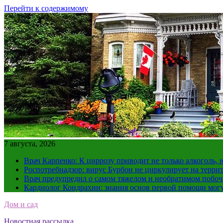
Перейти к содержимому
7 августа, 2026
Врач Карпенко: К циррозу приводит не только алкоголь, 
Роспотребнадзор: вирус Бурбон не циркулирует на терри
Врач предупредил о самом тяжелом и необратимом побоч
Кардиолог Кондрахин: знания основ первой помощи мог
Дом и сад
Новостная рассылка