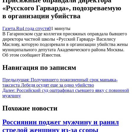
«Русского Гарварда», подозреваемую
в организации убийства
Газета.Ru
4 года спустя
0
1 минуты
В Гагаринском суде коллегия присяжных оправдала бывшего
директора частной школы «Русский Гарвард» Василису
Маслову, которую подозревали в организации убийства жены
муниципального депутата Академического района Москвы.
Об этом сообщают Известия.
Навигация по записям
Предыдущая:
Получившего пожизненный срок маньяка-
таксиста Лебедя осудят еще за одно убийство
Далее:
Российский суд оштрафовал съевшего явку с повинной
мужчину
Похожие новости
Россиянин поджег мужчину и ранил
стрелой женщину из-за ссоры