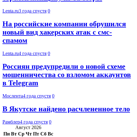
Lenta.ru
3 года спустя
0
На российские компании обрушился
новый вид хакерских атак с смс-
спамом
Lenta.ru
4 года спустя
0
Россиян предупредили о новой схеме
мошенничества со взломом аккаунтов
в Telegram
Мослента
4 года спустя
0
В Якутске найдено расчлененное тело
Рамблер
4 года спустя
0
Август 2026
Пн
Вт
Ср
Чт
Пт
Сб
Вс