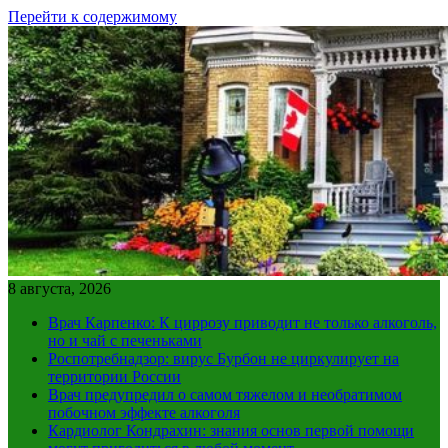
Перейти к содержимому
8 августа, 2026
Врач Карпенко: К циррозу приводит не только алкоголь,
но и чай с печеньками
Роспотребнадзор: вирус Бурбон не циркулирует на
территории России
Врач предупредил о самом тяжелом и необратимом
побочном эффекте алкоголя
Кардиолог Кондрахин: знания основ первой помощи