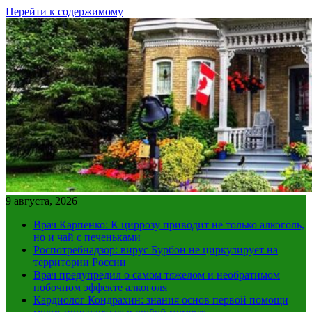
Перейти к содержимому
9 августа, 2026
Врач Карпенко: К циррозу приводит не только алкоголь,
но и чай с печеньками
Роспотребнадзор: вирус Бурбон не циркулирует на
территории России
Врач предупредил о самом тяжелом и необратимом
побочном эффекте алкоголя
Кардиолог Кондрахин: знания основ первой помощи