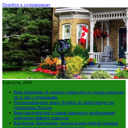
Перейти к содержимому
9 августа, 2026
Врач Карпенко: К циррозу приводит не только алкоголь,
но и чай с печеньками
Роспотребнадзор: вирус Бурбон не циркулирует на
территории России
Врач предупредил о самом тяжелом и необратимом
побочном эффекте алкоголя
Кардиолог Кондрахин: знания основ первой помощи