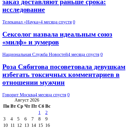
заказ доставляют раньше срока:
исследование
Телеканал «Наука»
4 месяца спустя
0
Сексолог назвала идеальным союз
«милф» и зумеров
Национальная Служба Новостей
4 месяца спустя
0
Роза Сябитова посоветовала девушкам
избегать токсичных комментариев в
отношении мужчин
Говорит Москва
4 месяца спустя
0
Август 2026
Пн
Вт
Ср
Чт
Пт
Сб
Вс
1
2
3
4
5
6
7
8
9
10
11
12
13
14
15
16