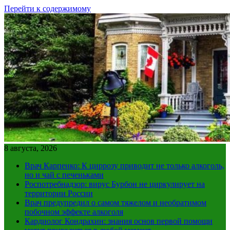
Перейти к содержимому
8 августа, 2026
Врач Карпенко: К циррозу приводит не только алкоголь,
но и чай с печеньками
Роспотребнадзор: вирус Бурбон не циркулирует на
территории России
Врач предупредил о самом тяжелом и необратимом
побочном эффекте алкоголя
Кардиолог Кондрахин: знания основ первой помощи