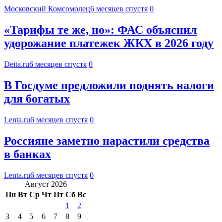
Московский Комсомолец
6 месяцев спустя
0
«Тарифы те же, но»: ФАС объяснил
удорожание платежек ЖКХ в 2026 году
Deita.ru
6 месяцев спустя
0
В Госдуме предложили поднять налоги
для богатых
Lenta.ru
6 месяцев спустя
0
Россияне заметно нарастили средства
в банках
Lenta.ru
6 месяцев спустя
0
Август 2026
Пн
Вт
Ср
Чт
Пт
Сб
Вс
1
2
3
4
5
6
7
8
9