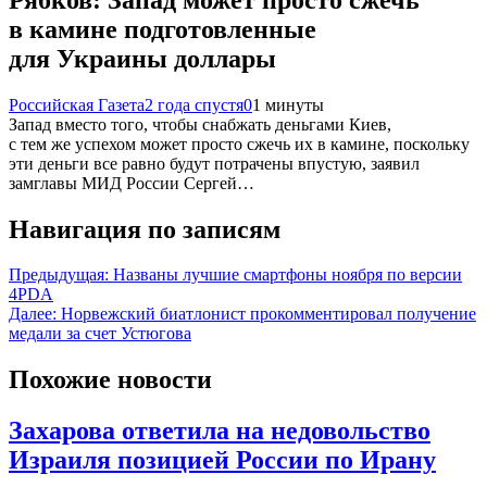
в камине подготовленные
для Украины доллары
Российская Газета
2 года спустя
0
1 минуты
Запад вместо того, чтобы снабжать деньгами Киев,
с тем же успехом может просто сжечь их в камине, поскольку
эти деньги все равно будут потрачены впустую, заявил
замглавы МИД России Сергей…
Навигация по записям
Предыдущая:
Названы лучшие смартфоны ноября по версии
4PDA
Далее:
Норвежский биатлонист прокомментировал получение
медали за счет Устюгова
Похожие новости
Захарова ответила на недовольство
Израиля позицией России по Ирану