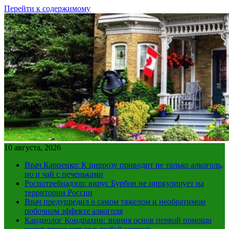
Перейти к содержимому
10 августа, 2026
Врач Карпенко: К циррозу приводит не только алкоголь,
но и чай с печеньками
Роспотребнадзор: вирус Бурбон не циркулирует на
территории России
Врач предупредил о самом тяжелом и необратимом
побочном эффекте алкоголя
Кардиолог Кондрахин: знания основ первой помощи