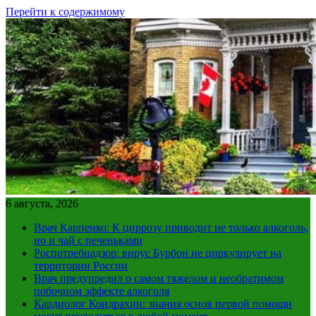
Перейти к содержимому
6 августа, 2026
Врач Карпенко: К циррозу приводит не только алкоголь,
но и чай с печеньками
Роспотребнадзор: вирус Бурбон не циркулирует на
территории России
Врач предупредил о самом тяжелом и необратимом
побочном эффекте алкоголя
Кардиолог Кондрахин: знания основ первой помощи