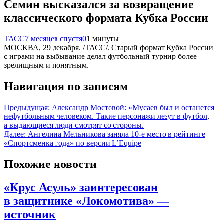
Семин высказался за возвращение
классического формата Кубка России
ТАСС
7 месяцев спустя
0
1 минуты
МОСКВА, 29 декабря. /ТАСС/. Старый формат Кубка России
с играми на выбывание делал футбольный турнир более
зрелищным и понятным.
Навигация по записям
Предыдущая:
Александр Мостовой: «Мусаев был и останется
нефутбольным человеком. Такие персонажи лезут в футбол,
а выдающиеся люди смотрят со стороны.
Далее:
Ангелина Мельникова заняла 10-е место в рейтинге
«Спортсменка года» по версии L’Equipe
Похожие новости
«Крус Асуль» заинтересован
в защитнике «Локомотива» —
источник