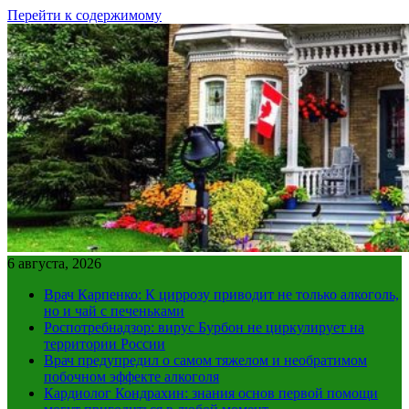
Перейти к содержимому
6 августа, 2026
Врач Карпенко: К циррозу приводит не только алкоголь,
но и чай с печеньками
Роспотребнадзор: вирус Бурбон не циркулирует на
территории России
Врач предупредил о самом тяжелом и необратимом
побочном эффекте алкоголя
Кардиолог Кондрахин: знания основ первой помощи