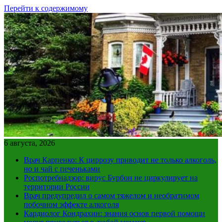
Перейти к содержимому
6 августа, 2026
Врач Карпенко: К циррозу приводит не только алкоголь,
но и чай с печеньками
Роспотребнадзор: вирус Бурбон не циркулирует на
территории России
Врач предупредил о самом тяжелом и необратимом
побочном эффекте алкоголя
Кардиолог Кондрахин: знания основ первой помощи