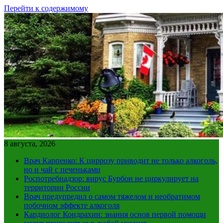
Перейти к содержимому
8 августа, 2026
Врач Карпенко: К циррозу приводит не только алкоголь,
но и чай с печеньками
Роспотребнадзор: вирус Бурбон не циркулирует на
территории России
Врач предупредил о самом тяжелом и необратимом
побочном эффекте алкоголя
Кардиолог Кондрахин: знания основ первой помощи