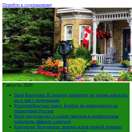
Перейти к содержимому
7 августа, 2026
Врач Карпенко: К циррозу приводит не только алкоголь,
но и чай с печеньками
Роспотребнадзор: вирус Бурбон не циркулирует на
территории России
Врач предупредил о самом тяжелом и необратимом
побочном эффекте алкоголя
Кардиолог Кондрахин: знания основ первой помощи