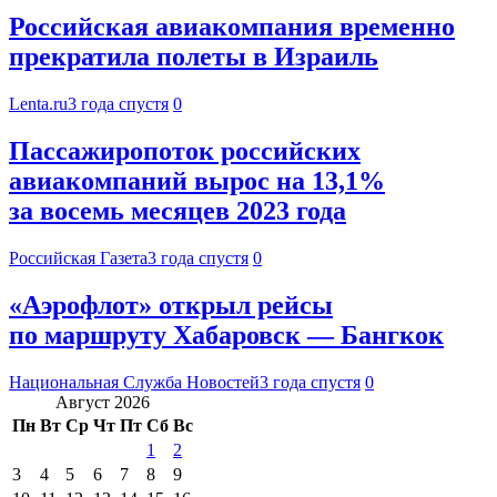
Российская авиакомпания временно
прекратила полеты в Израиль
Lenta.ru
3 года спустя
0
Пассажиропоток российских
авиакомпаний вырос на 13,1%
за восемь месяцев 2023 года
Российская Газета
3 года спустя
0
«Аэрофлот» открыл рейсы
по маршруту Хабаровск — Бангкок
Национальная Служба Новостей
3 года спустя
0
Август 2026
Пн
Вт
Ср
Чт
Пт
Сб
Вс
1
2
3
4
5
6
7
8
9