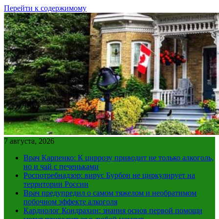
Перейти к содержимому
7 августа, 2026
Врач Карпенко: К циррозу приводит не только алкоголь,
но и чай с печеньками
Роспотребнадзор: вирус Бурбон не циркулирует на
территории России
Врач предупредил о самом тяжелом и необратимом
побочном эффекте алкоголя
Кардиолог Кондрахин: знания основ первой помощи