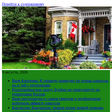
Перейти к содержимому
9 августа, 2026
Врач Карпенко: К циррозу приводит не только алкоголь,
но и чай с печеньками
Роспотребнадзор: вирус Бурбон не циркулирует на
территории России
Врач предупредил о самом тяжелом и необратимом
побочном эффекте алкоголя
Кардиолог Кондрахин: знания основ первой помощи