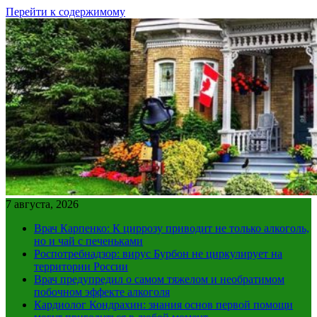
Перейти к содержимому
7 августа, 2026
Врач Карпенко: К циррозу приводит не только алкоголь,
но и чай с печеньками
Роспотребнадзор: вирус Бурбон не циркулирует на
территории России
Врач предупредил о самом тяжелом и необратимом
побочном эффекте алкоголя
Кардиолог Кондрахин: знания основ первой помощи