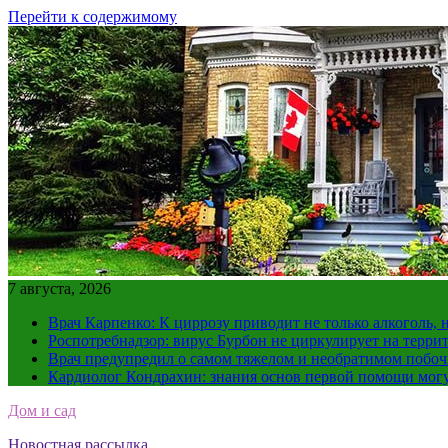
Перейти к содержимому
7 августа, 2026
Врач Карпенко: К циррозу приводит не только алкоголь, 
Роспотребнадзор: вирус Бурбон не циркулирует на терри
Врач предупредил о самом тяжелом и необратимом побоч
Кардиолог Кондрахин: знания основ первой помощи мог
Дом и сад
Новостная рассылка