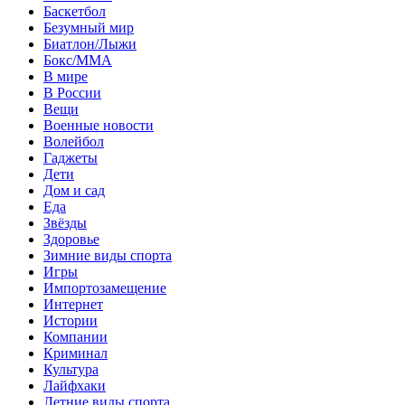
Баскетбол
Безумный мир
Биатлон/Лыжи
Бокс/MMA
В мире
В России
Вещи
Военные новости
Волейбол
Гаджеты
Дети
Дом и сад
Еда
Звёзды
Здоровье
Зимние виды спорта
Игры
Импортозамещение
Интернет
Истории
Компании
Криминал
Культура
Лайфхаки
Летние виды спорта