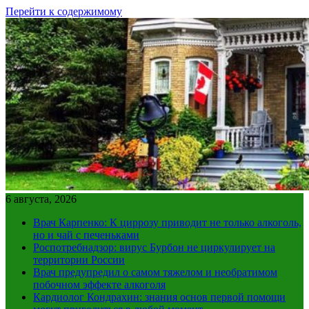
Перейти к содержимому
6 августа, 2026
Врач Карпенко: К циррозу приводит не только алкоголь,
но и чай с печеньками
Роспотребнадзор: вирус Бурбон не циркулирует на
территории России
Врач предупредил о самом тяжелом и необратимом
побочном эффекте алкоголя
Кардиолог Кондрахин: знания основ первой помощи