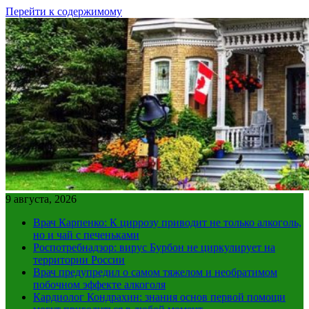
Перейти к содержимому
9 августа, 2026
Врач Карпенко: К циррозу приводит не только алкоголь,
но и чай с печеньками
Роспотребнадзор: вирус Бурбон не циркулирует на
территории России
Врач предупредил о самом тяжелом и необратимом
побочном эффекте алкоголя
Кардиолог Кондрахин: знания основ первой помощи