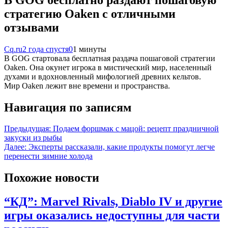
стратегию Oaken с отличными
отзывами
Cq.ru
2 года спустя
0
1 минуты
В GOG стартовала бесплатная раздача пошаговой стратегии
Oaken. Она окунет игрока в мистический мир, населенный
духами и вдохновленный мифологией древних кельтов.
Мир Oaken лежит вне времени и пространства.
Навигация по записям
Предыдущая:
Подаем форшмак с мацой: рецепт праздничной
закуски из рыбы
Далее:
Эксперты рассказали, какие продукты помогут легче
перенести зимние холода
Похожие новости
“КД”: Marvel Rivals, Diablo IV и другие
игры оказались недоступны для части