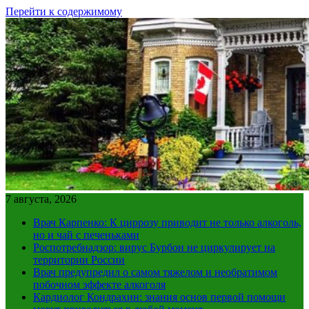
Перейти к содержимому
7 августа, 2026
Врач Карпенко: К циррозу приводит не только алкоголь,
но и чай с печеньками
Роспотребнадзор: вирус Бурбон не циркулирует на
территории России
Врач предупредил о самом тяжелом и необратимом
побочном эффекте алкоголя
Кардиолог Кондрахин: знания основ первой помощи