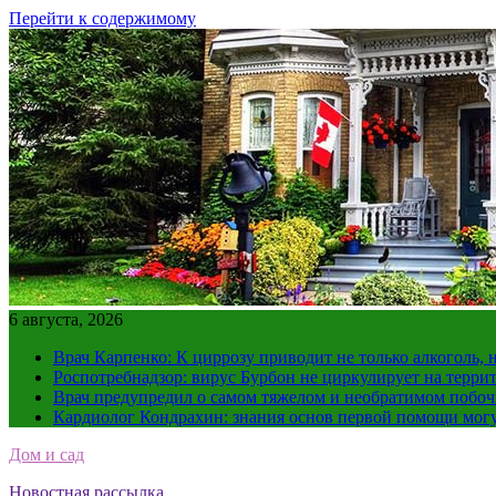
Перейти к содержимому
6 августа, 2026
Врач Карпенко: К циррозу приводит не только алкоголь, 
Роспотребнадзор: вирус Бурбон не циркулирует на терри
Врач предупредил о самом тяжелом и необратимом побоч
Кардиолог Кондрахин: знания основ первой помощи мог
Дом и сад
Новостная рассылка