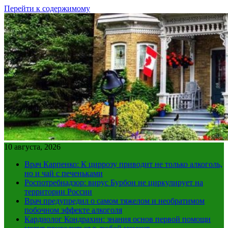
Перейти к содержимому
10 августа, 2026
Врач Карпенко: К циррозу приводит не только алкоголь,
но и чай с печеньками
Роспотребнадзор: вирус Бурбон не циркулирует на
территории России
Врач предупредил о самом тяжелом и необратимом
побочном эффекте алкоголя
Кардиолог Кондрахин: знания основ первой помощи