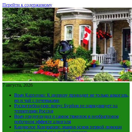
Перейти к содержимому
7 августа, 2026
Врач Карпенко: К циррозу приводит не только алкоголь,
но и чай с печеньками
Роспотребнадзор: вирус Бурбон не циркулирует на
территории России
Врач предупредил о самом тяжелом и необратимом
побочном эффекте алкоголя
Кардиолог Кондрахин: знания основ первой помощи