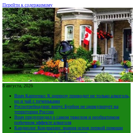
Перейти к содержимому
8 августа, 2026
Врач Карпенко: К циррозу приводит не только алкоголь,
но и чай с печеньками
Роспотребнадзор: вирус Бурбон не циркулирует на
территории России
Врач предупредил о самом тяжелом и необратимом
побочном эффекте алкоголя
Кардиолог Кондрахин: знания основ первой помощи