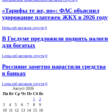
«Тарифы те же, но»: ФАС объяснил
удорожание платежек ЖКХ в 2026 году
Deita.ru
6 месяцев спустя
0
В Госдуме предложили поднять налоги
для богатых
Lenta.ru
6 месяцев спустя
0
Россияне заметно нарастили средства
в банках
Lenta.ru
6 месяцев спустя
0
Август 2026
Пн
Вт
Ср
Чт
Пт
Сб
Вс
1
2
3
4
5
6
7
8
9
10
11
12
13
14
15
16