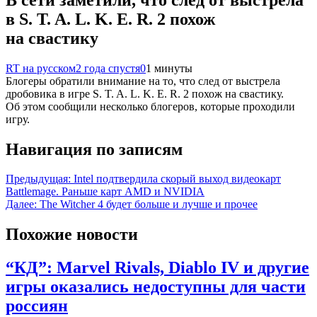
в S. T. A. L. K. E. R. 2 похож
на свастику
RT на русском
2 года спустя
0
1 минуты
Блогеры обратили внимание на то, что след от выстрела
дробовика в игре S. T. A. L. K. E. R. 2 похож на свастику.
Об этом сообщили несколько блогеров, которые проходили
игру.
Навигация по записям
Предыдущая:
Intel подтвердила скорый выход видеокарт
Battlemage. Раньше карт AMD и NVIDIA
Далее:
The Witcher 4 будет больше и лучше и прочее
Похожие новости
“КД”: Marvel Rivals, Diablo IV и другие
игры оказались недоступны для части
россиян