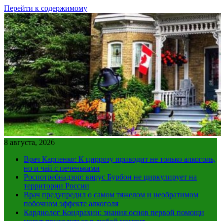
Перейти к содержимому
8 августа, 2026
Врач Карпенко: К циррозу приводит не только алкоголь,
но и чай с печеньками
Роспотребнадзор: вирус Бурбон не циркулирует на
территории России
Врач предупредил о самом тяжелом и необратимом
побочном эффекте алкоголя
Кардиолог Кондрахин: знания основ первой помощи