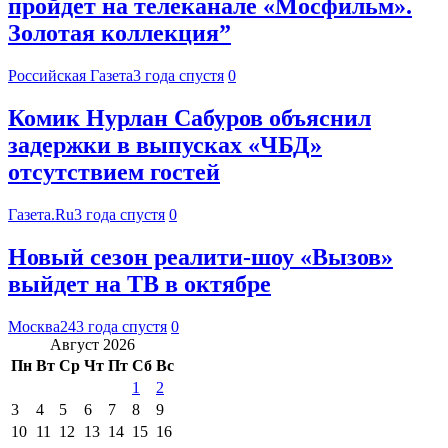
пройдет на телеканале «Мосфильм».
Золотая коллекция”
Российская Газета
3 года спустя
0
Комик Нурлан Сабуров объяснил
задержки в выпусках «ЧБД»
отсутствием гостей
Газета.Ru
3 года спустя
0
Новый сезон реалити-шоу «Вызов»
выйдет на ТВ в октябре
Москва24
3 года спустя
0
Август 2026
Пн
Вт
Ср
Чт
Пт
Сб
Вс
1
2
3
4
5
6
7
8
9
10
11
12
13
14
15
16