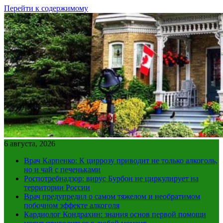
Перейти к содержимому
6 августа, 2026
Врач Карпенко: К циррозу приводит не только алкоголь,
но и чай с печеньками
Роспотребнадзор: вирус Бурбон не циркулирует на
территории России
Врач предупредил о самом тяжелом и необратимом
побочном эффекте алкоголя
Кардиолог Кондрахин: знания основ первой помощи