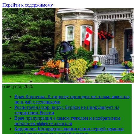
Перейти к содержимому
6 августа, 2026
Врач Карпенко: К циррозу приводит не только алкоголь,
но и чай с печеньками
Роспотребнадзор: вирус Бурбон не циркулирует на
территории России
Врач предупредил о самом тяжелом и необратимом
побочном эффекте алкоголя
Кардиолог Кондрахин: знания основ первой помощи