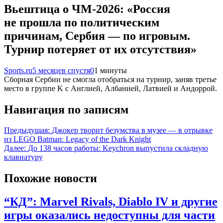
Вьештица о ЧМ-2026: «Россия
не прошла по политическим
причинам, Сербия — по игровым.
Турнир потеряет от их отсутствия»
Sports.ru
5 месяцев спустя
0
1 минуты
Сборная Сербии не смогла отобраться на турнир, заняв третье
место в группе K с Англией, Албанией, Латвией и Андоррой.
Навигация по записям
Предыдущая:
Джокер творит безумства в музее — в отрывке
из LEGO Batman: Legacy of the Dark Knight
Далее:
До 138 часов работы: Keychron выпустила складную
клавиатуру
Похожие новости
“КД”: Marvel Rivals, Diablo IV и другие
игры оказались недоступны для части