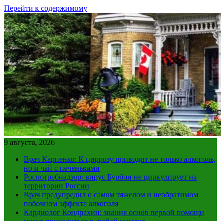
Перейти к содержимому
9 августа, 2026
Врач Карпенко: К циррозу приводит не только алкоголь,
но и чай с печеньками
Роспотребнадзор: вирус Бурбон не циркулирует на
территории России
Врач предупредил о самом тяжелом и необратимом
побочном эффекте алкоголя
Кардиолог Кондрахин: знания основ первой помощи