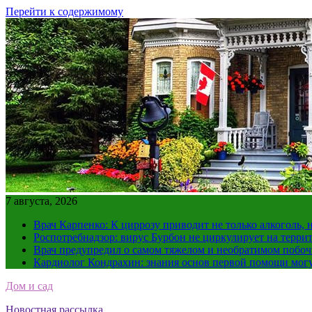
Перейти к содержимому
7 августа, 2026
Врач Карпенко: К циррозу приводит не только алкоголь, 
Роспотребнадзор: вирус Бурбон не циркулирует на терри
Врач предупредил о самом тяжелом и необратимом побоч
Кардиолог Кондрахин: знания основ первой помощи мог
Дом и сад
Новостная рассылка