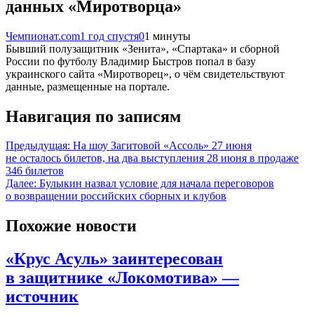
данных «Миротворца»
Чемпионат.com
1 год спустя
0
1 минуты
Бывший полузащитник «Зенита», «Спартака» и сборной
России по футболу Владимир Быстров попал в базу
украинского сайта «Миротворец», о чём свидетельствуют
данные, размещенные на портале.
Навигация по записям
Предыдущая:
На шоу Загитовой «Ассоль» 27 июня
не осталось билетов, на два выступления 28 июня в продаже
346 билетов
Далее:
Булыкин назвал условие для начала переговоров
о возвращении российских сборных и клубов
Похожие новости
«Крус Асуль» заинтересован
в защитнике «Локомотива» —
источник