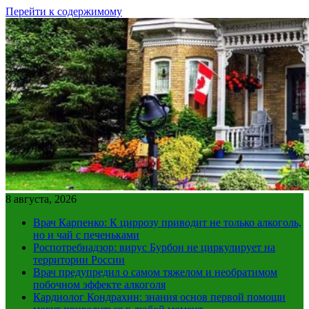
Перейти к содержимому
8 августа, 2026
Врач Карпенко: К циррозу приводит не только алкоголь,
но и чай с печеньками
Роспотребнадзор: вирус Бурбон не циркулирует на
территории России
Врач предупредил о самом тяжелом и необратимом
побочном эффекте алкоголя
Кардиолог Кондрахин: знания основ первой помощи