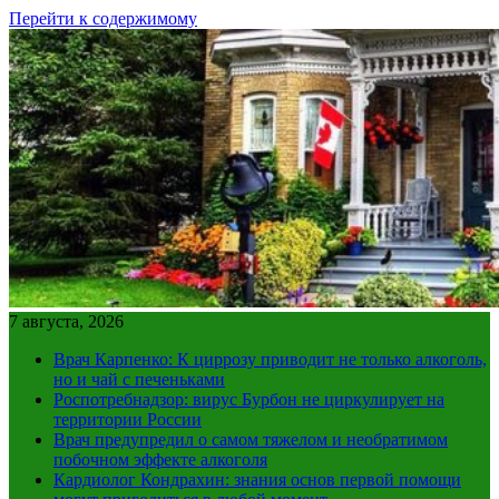
Перейти к содержимому
7 августа, 2026
Врач Карпенко: К циррозу приводит не только алкоголь,
но и чай с печеньками
Роспотребнадзор: вирус Бурбон не циркулирует на
территории России
Врач предупредил о самом тяжелом и необратимом
побочном эффекте алкоголя
Кардиолог Кондрахин: знания основ первой помощи