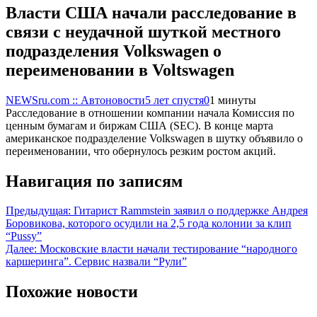
Власти США начали расследование в
связи с неудачной шуткой местного
подразделения Volkswagen о
переименовании в Voltswagen
NEWSru.com :: Автоновости
5 лет спустя
0
1 минуты
Расследование в отношении компании начала Комиссия по
ценным бумагам и биржам США (SEC). В конце марта
американское подразделение Volkswagen в шутку объявило о
переименовании, что обернулось резким ростом акций.
Навигация по записям
Предыдущая:
Гитарист Rammstein заявил о поддержке Андрея
Боровикова, которого осудили на 2,5 года колонии за клип
“Pussy”
Далее:
Московские власти начали тестирование “народного
каршеринга”. Сервис назвали “Рули”
Похожие новости