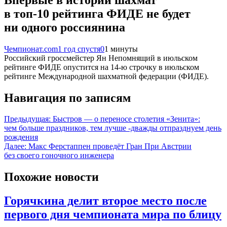
в топ-10 рейтинга ФИДЕ не будет
ни одного россиянина
Чемпионат.com
1 год спустя
0
1 минуты
Российский гроссмейстер Ян Непомнящий в июльском
рейтинге ФИДЕ опустится на 14-ю строчку в июльском
рейтинге Международной шахматной федерации (ФИДЕ).
Навигация по записям
Предыдущая:
Быстров — о переносе столетия «Зенита»:
чем больше праздников, тем лучше -дважды отпразднуем день
рождения
Далее:
Макс Ферстаппен проведёт Гран При Австрии
без своего гоночного инженера
Похожие новости
Горячкина делит второе место после
первого дня чемпионата мира по блицу