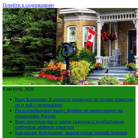
Перейти к содержимому
8 августа, 2026
Врач Карпенко: К циррозу приводит не только алкоголь,
но и чай с печеньками
Роспотребнадзор: вирус Бурбон не циркулирует на
территории России
Врач предупредил о самом тяжелом и необратимом
побочном эффекте алкоголя
Кардиолог Кондрахин: знания основ первой помощи