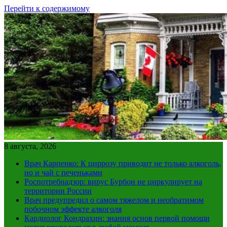
Перейти к содержимому
8 августа, 2026
Врач Карпенко: К циррозу приводит не только алкоголь,
но и чай с печеньками
Роспотребнадзор: вирус Бурбон не циркулирует на
территории России
Врач предупредил о самом тяжелом и необратимом
побочном эффекте алкоголя
Кардиолог Кондрахин: знания основ первой помощи