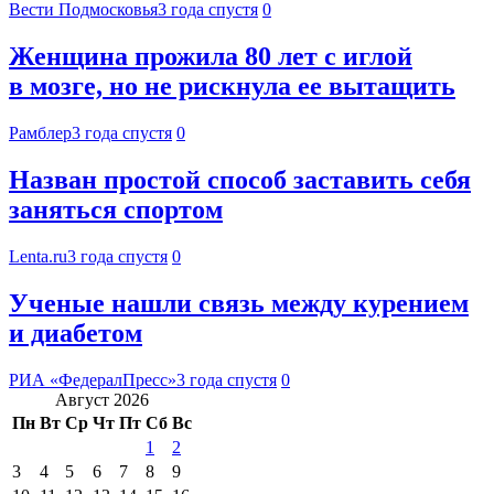
Вести Подмосковья
3 года спустя
0
Женщина прожила 80 лет с иглой
в мозге, но не рискнула ее вытащить
Рамблер
3 года спустя
0
Назван простой способ заставить себя
заняться спортом
Lenta.ru
3 года спустя
0
Ученые нашли связь между курением
и диабетом
РИА «ФедералПресс»
3 года спустя
0
Август 2026
Пн
Вт
Ср
Чт
Пт
Сб
Вс
1
2
3
4
5
6
7
8
9