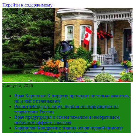
Перейти к содержимому
7 августа, 2026
Врач Карпенко: К циррозу приводит не только алкоголь,
но и чай с печеньками
Роспотребнадзор: вирус Бурбон не циркулирует на
территории России
Врач предупредил о самом тяжелом и необратимом
побочном эффекте алкоголя
Кардиолог Кондрахин: знания основ первой помощи