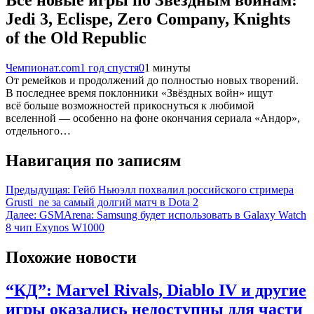
Jedi 3, Eclispe, Zero Company, Knights
of the Old Republic
Чемпионат.com
1 год спустя
0
1 минуты
От ремейков и продолжений до полностью новых творений.
В последнее время поклонники «Звёздных войн» ищут
всё больше возможностей прикоснуться к любимой
вселенной — особенно на фоне окончания сериала «Андор»,
отдельного…
Навигация по записям
Предыдущая:
Гейб Ньюэлл похвалил российского стримера
Grusti_ne за самый долгий матч в Dota 2
Далее:
GSMArena: Samsung будет использовать в Galaxy Watch
8 чип Exynos W1000
Похожие новости
“КД”: Marvel Rivals, Diablo IV и другие
игры оказались недоступны для части