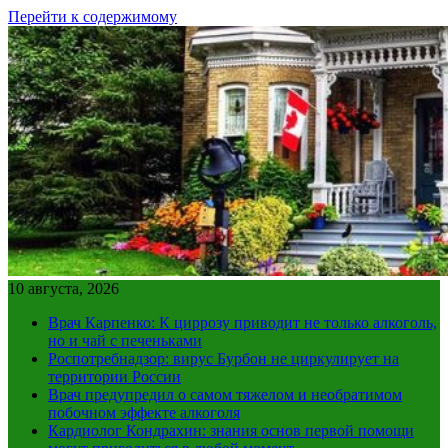
Перейти к содержимому
10 августа, 2026
Врач Карпенко: К циррозу приводит не только алкоголь,
но и чай с печеньками
Роспотребнадзор: вирус Бурбон не циркулирует на
территории России
Врач предупредил о самом тяжелом и необратимом
побочном эффекте алкоголя
Кардиолог Кондрахин: знания основ первой помощи