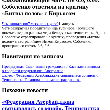
Соболенко ответила на критику
«Битвы полов» с Кирьосом
Чемпионат.com
7 месяцев спустя
0
1 минуты
Четырёхкратная победительница турниров «Большого
шлема», первая ракетка мира белорусская теннисистка Арина
Соболенко отреагировала на критику проведения «Битвы
полов» с австралийцем Ником Кирьосом. Соболенко
проиграла со счётом 3:6, 3:6.
Навигация по записям
Предыдущая:
Сменившая гражданство Касаткина заявила
о гордости представлять Австралию
Далее:
«Федерация Азербайджана связывалась со мной».
Теннисистка Гасанова — о смене гражданства
Похожие новости
«Федерация Азербайджана
связывалась со мной». Теннисистка