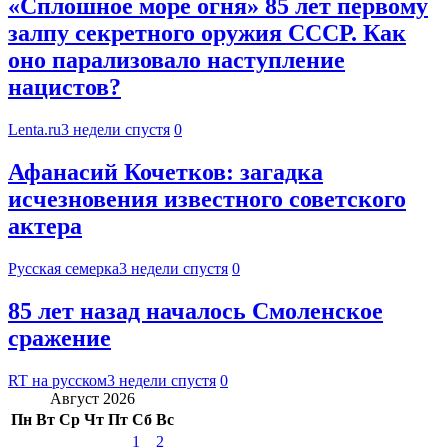
«Сплошное море огня» 85 лет первому
залпу секретного оружия СССР. Как
оно парализовало наступление
нацистов?
Lenta.ru
3 недели спустя
0
Афанасий Кочетков: загадка
исчезновения известного советского
актера
Русская семерка
3 недели спустя
0
85 лет назад началось Смоленское
сражение
RT на русском
3 недели спустя
0
Август 2026
Пн
Вт
Ср
Чт
Пт
Сб
Вс
1
2