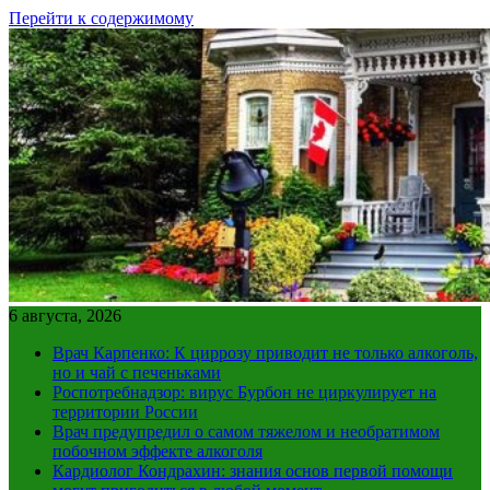
Перейти к содержимому
6 августа, 2026
Врач Карпенко: К циррозу приводит не только алкоголь,
но и чай с печеньками
Роспотребнадзор: вирус Бурбон не циркулирует на
территории России
Врач предупредил о самом тяжелом и необратимом
побочном эффекте алкоголя
Кардиолог Кондрахин: знания основ первой помощи