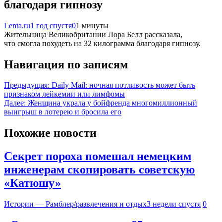
благодаря гипнозу
Lenta.ru
1 год спустя
0
1 минуты
Жительница Великобритании Лора Белл рассказала,
что смогла похудеть на 32 килограмма благодаря гипнозу.
Навигация по записям
Предыдущая:
Daily Mail: ночная потливость может быть
признаком лейкемии или лимфомы
Далее:
Женщина украла у бойфренда многомиллионный
выигрыш в лотерею и бросила его
Похожие новости
Секрет пороха помешал немецким
инженерам скопировать советскую
«Катюшу»
Истории — Рамблер/развлечения и отдых
3 недели спустя
0