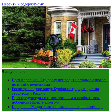
Перейти к содержимому
9 августа, 2026
Врач Карпенко: К циррозу приводит не только алкоголь,
но и чай с печеньками
Роспотребнадзор: вирус Бурбон не циркулирует на
территории России
Врач предупредил о самом тяжелом и необратимом
побочном эффекте алкоголя
Кардиолог Кондрахин: знания основ первой помощи