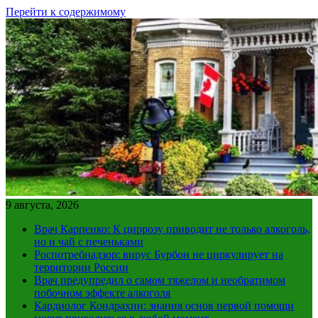
Перейти к содержимому
9 августа, 2026
Врач Карпенко: К циррозу приводит не только алкоголь,
но и чай с печеньками
Роспотребнадзор: вирус Бурбон не циркулирует на
территории России
Врач предупредил о самом тяжелом и необратимом
побочном эффекте алкоголя
Кардиолог Кондрахин: знания основ первой помощи