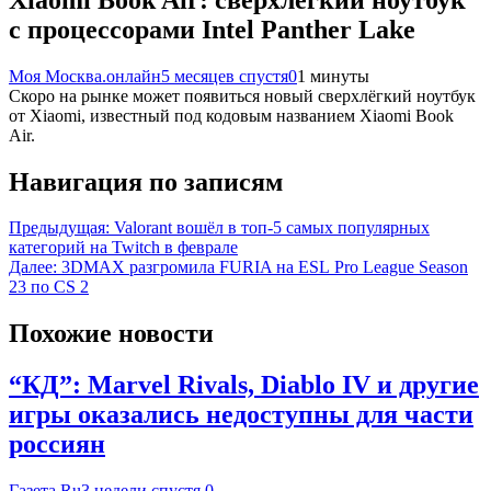
с процессорами Intel Panther Lake
Моя Москва.онлайн
5 месяцев спустя
0
1 минуты
Скоро на рынке может появиться новый сверхлёгкий ноутбук
от Xiaomi, известный под кодовым названием Xiaomi Book
Air.
Навигация по записям
Предыдущая:
Valorant вошёл в топ-5 самых популярных
категорий на Twitch в феврале
Далее:
3DMAX разгромила FURIA на ESL Pro League Season
23 по CS 2
Похожие новости
“КД”: Marvel Rivals, Diablo IV и другие
игры оказались недоступны для части
россиян
Газета.Ru
3 недели спустя
0