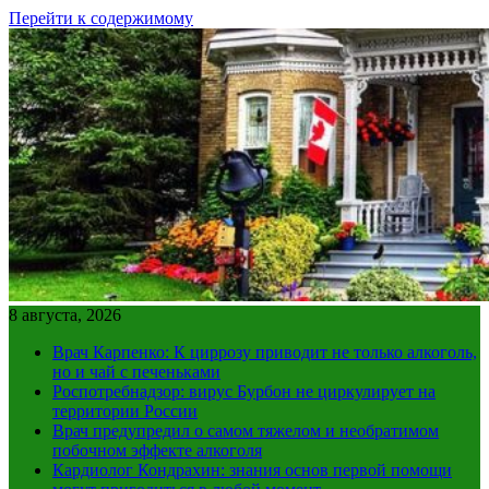
Перейти к содержимому
8 августа, 2026
Врач Карпенко: К циррозу приводит не только алкоголь,
но и чай с печеньками
Роспотребнадзор: вирус Бурбон не циркулирует на
территории России
Врач предупредил о самом тяжелом и необратимом
побочном эффекте алкоголя
Кардиолог Кондрахин: знания основ первой помощи