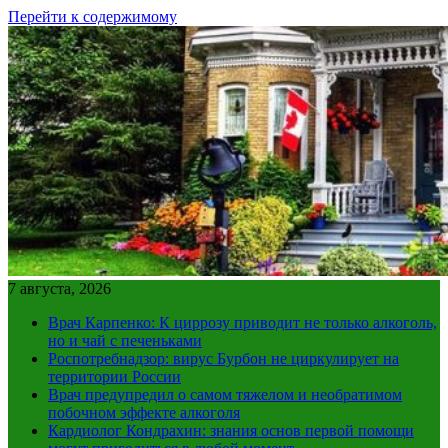
Перейти к содержимому
7 августа, 2026
Врач Карпенко: К циррозу приводит не только алкоголь,
но и чай с печеньками
Роспотребнадзор: вирус Бурбон не циркулирует на
территории России
Врач предупредил о самом тяжелом и необратимом
побочном эффекте алкоголя
Кардиолог Кондрахин: знания основ первой помощи