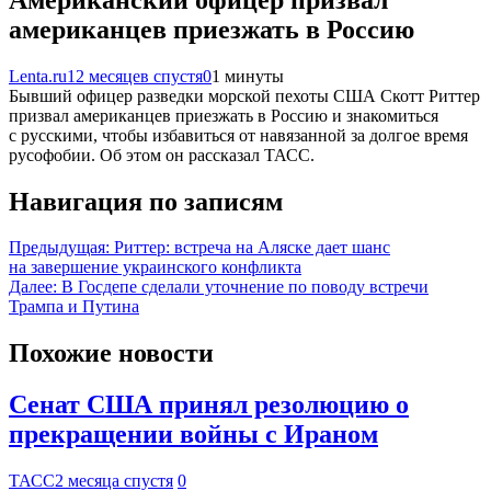
американцев приезжать в Россию
Lenta.ru
12 месяцев спустя
0
1 минуты
Бывший офицер разведки морской пехоты США Скотт Риттер
призвал американцев приезжать в Россию и знакомиться
с русскими, чтобы избавиться от навязанной за долгое время
русофобии. Об этом он рассказал ТАСС.
Навигация по записям
Предыдущая:
Риттер: встреча на Аляске дает шанс
на завершение украинского конфликта
Далее:
В Госдепе сделали уточнение по поводу встречи
Трампа и Путина
Похожие новости
Сенат США принял резолюцию о
прекращении войны с Ираном
ТАСС
2 месяца спустя
0