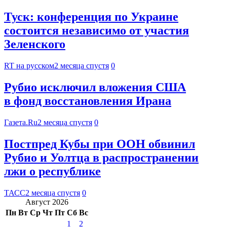
Туск: конференция по Украине
состоится независимо от участия
Зеленского
RT на русском
2 месяца спустя
0
Рубио исключил вложения США
в фонд восстановления Ирана
Газета.Ru
2 месяца спустя
0
Постпред Кубы при ООН обвинил
Рубио и Уолтца в распространении
лжи о республике
ТАСС
2 месяца спустя
0
Август 2026
Пн
Вт
Ср
Чт
Пт
Сб
Вс
1
2