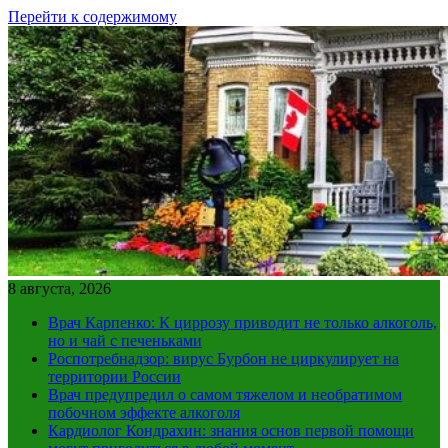
Перейти к содержимому
8 августа, 2026
Врач Карпенко: К циррозу приводит не только алкоголь,
но и чай с печеньками
Роспотребнадзор: вирус Бурбон не циркулирует на
территории России
Врач предупредил о самом тяжелом и необратимом
побочном эффекте алкоголя
Кардиолог Кондрахин: знания основ первой помощи