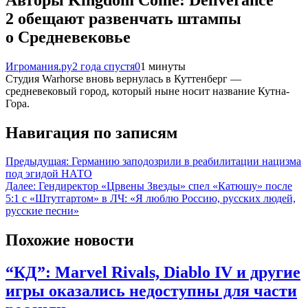
2 обещают развенчать штампы
о Средневековье
Игромания.ру
2 года спустя
0
1 минуты
Студия Warhorse вновь вернулась в Куттенберг —
средневековый город, который ныне носит название Кутна-
Гора.
Навигация по записям
Предыдущая:
Германию заподозрили в реабилитации нацизма
под эгидой НАТО
Далее:
Гендиректор «Црвены Звезды» спел «Катюшу» после
5:1 с «Штутгартом» в ЛЧ: «Я люблю Россию, русских людей,
русские песни»
Похожие новости
“КД”: Marvel Rivals, Diablo IV и другие
игры оказались недоступны для части