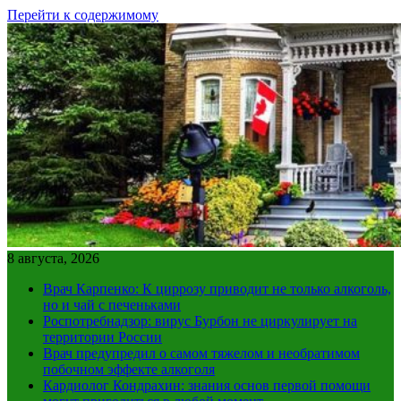
Перейти к содержимому
8 августа, 2026
Врач Карпенко: К циррозу приводит не только алкоголь,
но и чай с печеньками
Роспотребнадзор: вирус Бурбон не циркулирует на
территории России
Врач предупредил о самом тяжелом и необратимом
побочном эффекте алкоголя
Кардиолог Кондрахин: знания основ первой помощи