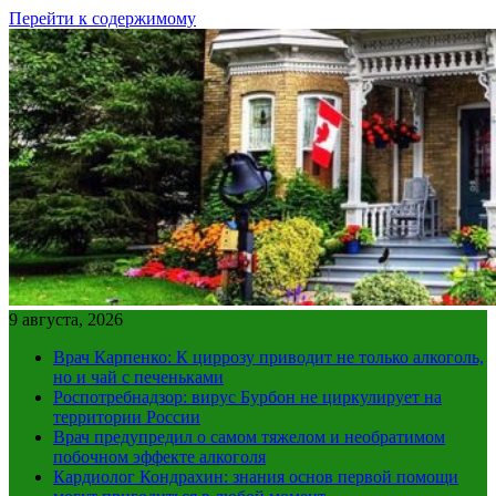
Перейти к содержимому
9 августа, 2026
Врач Карпенко: К циррозу приводит не только алкоголь,
но и чай с печеньками
Роспотребнадзор: вирус Бурбон не циркулирует на
территории России
Врач предупредил о самом тяжелом и необратимом
побочном эффекте алкоголя
Кардиолог Кондрахин: знания основ первой помощи