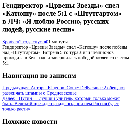
Гендиректор «Црвены Звезды» спел
«Катюшу» после 5:1 с «Штутгартом»
в ЛЧ: «Я люблю Россию, русских
людей, русские песни»
Sports.ru
2 года спустя
0
1 минуты
Гендиректор «Црвены Звезды» спел «Катюшу» после победы
над «Штутгартом». Встреча 5-го тура Лиги чемпионов
проходила в Белграде и завершилась победой хозяев со счетом
5:1.
Навигация по записям
Предыдущая:
Авторы Kingdom Come: Deliverance 2 обещают
развенчать штампы о Средневековье
Далее:
«Путин — лучший учитель, который только может
быть. Великий президент, надеюсь, при нем Россия будет
только расти».
Похожие новости