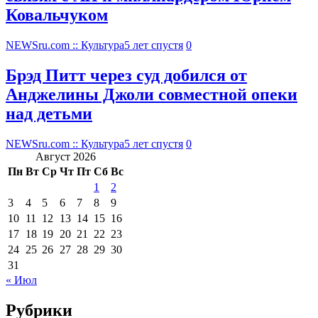
Ковальчуком
NEWSru.com :: Культура
5 лет спустя
0
Брэд Питт через суд добился от
Анджелины Джоли совместной опеки
над детьми
NEWSru.com :: Культура
5 лет спустя
0
Август 2026
Пн
Вт
Ср
Чт
Пт
Сб
Вс
1
2
3
4
5
6
7
8
9
10
11
12
13
14
15
16
17
18
19
20
21
22
23
24
25
26
27
28
29
30
31
« Июл
Рубрики