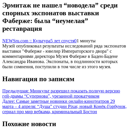
Эрмитаж не нашел “новодела” среди
спорных экспонатов выставки
Фаберже: была “неумелая”
реставрация
NEWSru.com :: Культура
5 лет спустя
0
1 минуты
Музей опубликовал результаты исследований ряда экспонатов
выставки "Фаберже - ювелир Императорского двора" с
комментариями директора Музея Фаберже в Баден-Бадене
Александра Иванова. Экспонаты, в подлинности которых
были сомнения, поступили в том числе из этого музея.
Навигация по записям
Предыдущая:
Минкульт разрешил показать полную версию
гей-драмы “Супернова”, урезанной прокатчиком
Далее:
Самые заметные новинки онлайн-кинотеатров 29
марта – 4 апреля: “Душа” студии Pixar, новый Конёк-Горбунок,
сериал про мир вебкама, криминальный Бостон
Похожие новости