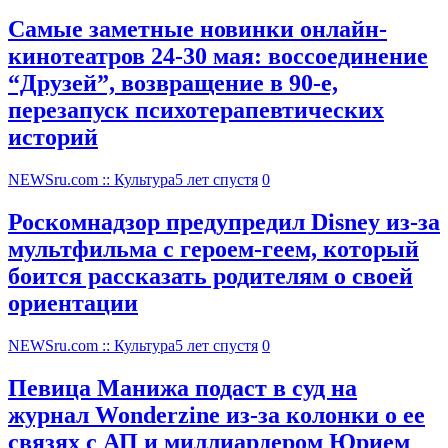
Самые заметные новинки онлайн-
кинотеатров 24-30 мая: воссоединение
“Друзей”, возвращение в 90-е,
перезапуск психотерапевтических
историй
NEWSru.com :: Культура
5 лет спустя
0
Роскомнадзор предупредил Disney из-за
мультфильма c героем-геем, который
боится рассказать родителям о своей
ориентации
NEWSru.com :: Культура
5 лет спустя
0
Певица Манижа подаст в суд на
журнал Wonderzine из-за колонки о ее
связях с АП и миллиардером Юрием