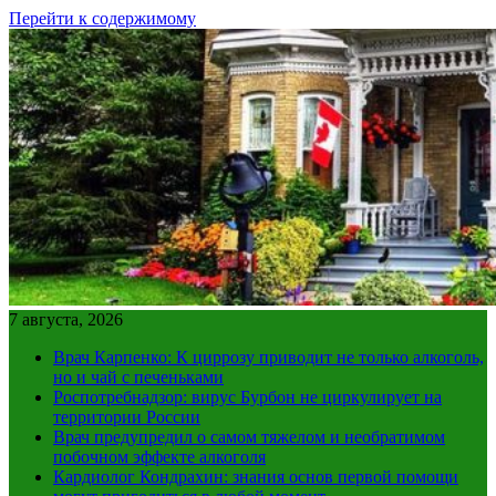
Перейти к содержимому
7 августа, 2026
Врач Карпенко: К циррозу приводит не только алкоголь,
но и чай с печеньками
Роспотребнадзор: вирус Бурбон не циркулирует на
территории России
Врач предупредил о самом тяжелом и необратимом
побочном эффекте алкоголя
Кардиолог Кондрахин: знания основ первой помощи