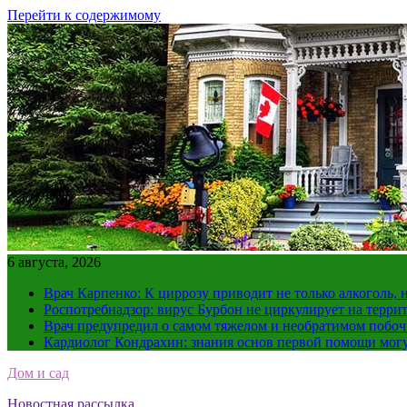
Перейти к содержимому
6 августа, 2026
Врач Карпенко: К циррозу приводит не только алкоголь, 
Роспотребнадзор: вирус Бурбон не циркулирует на терри
Врач предупредил о самом тяжелом и необратимом побоч
Кардиолог Кондрахин: знания основ первой помощи мог
Дом и сад
Новостная рассылка