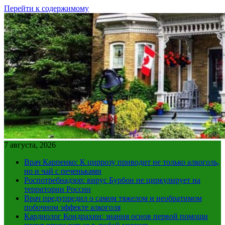
Перейти к содержимому
7 августа, 2026
Врач Карпенко: К циррозу приводит не только алкоголь,
но и чай с печеньками
Роспотребнадзор: вирус Бурбон не циркулирует на
территории России
Врач предупредил о самом тяжелом и необратимом
побочном эффекте алкоголя
Кардиолог Кондрахин: знания основ первой помощи