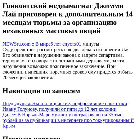
Гонконгский медиамагнат Джимми
Лай приговорен к дополнительным 14
месяцам тюрьмы за организацию
незаконных массовых акций
NEWSru.com :: В мире
5 лет спустя
0
1 минуты
Суду предстоит рассмотреть еще два дела в отношении Лая.
Его обвиняют в нарушении закона о запрете сепартизма,
терроризма и сговора с иностранными державами, за эти
нарушения возможно пожизненное заключение. При
сложении нынешних тюремных сроков ему придется отбыть
20 месяцев заключения.
Навигация по записям
Предыдущая:
Экс-полицейские, подбросившие наркотики
Ивану Голунову, получили от пяти до 12 лет колонии
Далее:
В Нарьян-Маре мужчину оштрафовали на 35 тыс.
рублей из-за публикации в интернете про “оккупированный”
Крым