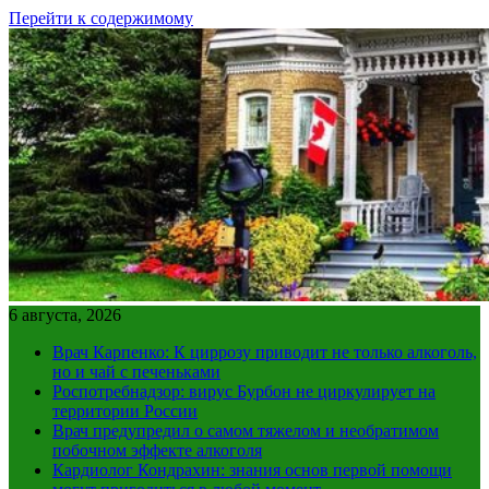
Перейти к содержимому
6 августа, 2026
Врач Карпенко: К циррозу приводит не только алкоголь,
но и чай с печеньками
Роспотребнадзор: вирус Бурбон не циркулирует на
территории России
Врач предупредил о самом тяжелом и необратимом
побочном эффекте алкоголя
Кардиолог Кондрахин: знания основ первой помощи