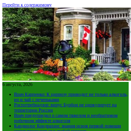
Перейти к содержимому
6 августа, 2026
Врач Карпенко: К циррозу приводит не только алкоголь,
но и чай с печеньками
Роспотребнадзор: вирус Бурбон не циркулирует на
территории России
Врач предупредил о самом тяжелом и необратимом
побочном эффекте алкоголя
Кардиолог Кондрахин: знания основ первой помощи