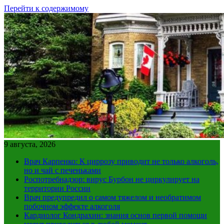
Перейти к содержимому
9 августа, 2026
Врач Карпенко: К циррозу приводит не только алкоголь,
но и чай с печеньками
Роспотребнадзор: вирус Бурбон не циркулирует на
территории России
Врач предупредил о самом тяжелом и необратимом
побочном эффекте алкоголя
Кардиолог Кондрахин: знания основ первой помощи