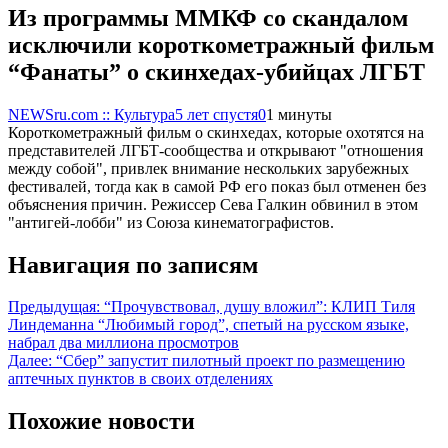
Из программы ММКФ со скандалом
исключили короткометражный фильм
“Фанаты” о скинхедах-убийцах ЛГБТ
NEWSru.com :: Культура
5 лет спустя
0
1 минуты
Короткометражный фильм о скинхедах, которые охотятся на
представителей ЛГБТ-сообщества и открывают "отношения
между собой", привлек внимание нескольких зарубежных
фестивалей, тогда как в самой РФ его показ был отменен без
объяснения причин. Режиссер Сева Галкин обвинил в этом
"антигей-лобби" из Союза кинематографистов.
Навигация по записям
Предыдущая:
“Прочувствовал, душу вложил”: КЛИП Тиля
Линдеманна “Любимый город”, спетый на русском языке,
набрал два миллиона просмотров
Далее:
“Сбер” запустит пилотный проект по размещению
аптечных пунктов в своих отделениях
Похожие новости