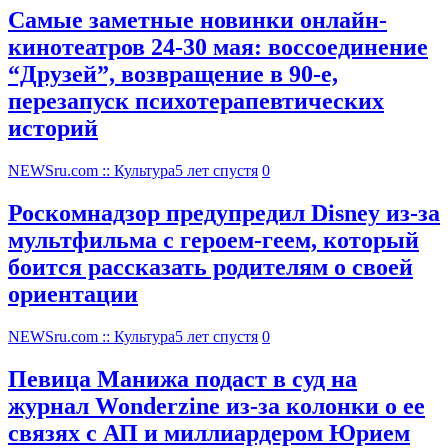
Самые заметные новинки онлайн-
кинотеатров 24-30 мая: воссоединение
“Друзей”, возвращение в 90-е,
перезапуск психотерапевтических
историй
NEWSru.com :: Культура
5 лет спустя
0
Роскомнадзор предупредил Disney из-за
мультфильма c героем-геем, который
боится рассказать родителям о своей
ориентации
NEWSru.com :: Культура
5 лет спустя
0
Певица Манижа подаст в суд на
журнал Wonderzine из-за колонки о ее
связях с АП и миллиардером Юрием