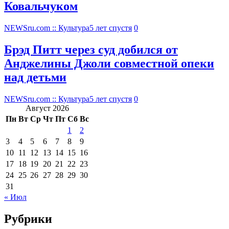
Ковальчуком
NEWSru.com :: Культура
5 лет спустя
0
Брэд Питт через суд добился от
Анджелины Джоли совместной опеки
над детьми
NEWSru.com :: Культура
5 лет спустя
0
Август 2026
Пн
Вт
Ср
Чт
Пт
Сб
Вс
1
2
3
4
5
6
7
8
9
10
11
12
13
14
15
16
17
18
19
20
21
22
23
24
25
26
27
28
29
30
31
« Июл
Рубрики